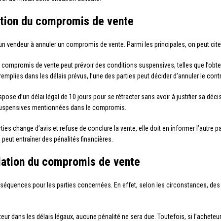
ation du compromis de vente
n vendeur à annuler un compromis de vente. Parmi les principales, on peut citer
e compromis de vente peut prévoir des conditions suspensives, telles que l’obten
emplies dans les délais prévus, l’une des parties peut décider d’annuler le contr
spose d’un délai légal de 10 jours pour se rétracter sans avoir à justifier sa déc
 suspensives mentionnées dans le compromis.
arties change d’avis et refuse de conclure la vente, elle doit en informer l’autr
e peut entraîner des pénalités financières.
lation du compromis de vente
équences pour les parties concernées. En effet, selon les circonstances, de
eteur dans les délais légaux, aucune pénalité ne sera due. Toutefois, si l’achet