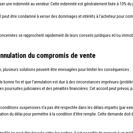
rser une indemnité au vendeur. Cette indemnité est généralement fixée à 10% du p
 il peut être condamné à verser des dommages et intérêts à l’acheteur pour com
 concernées se rapprochent rapidement de leurs conseils juridiques et/ou immobil
 annulation du compromis de vente
e, plusieurs solutions peuvent être envisagées pour limiter les conséquences :
 de bonne foi et que l’annulation est due à des circonstances imprévues (problème
 poursuites judiciaires et des pénalités financières. Cet accord peut prévoir, pa
s conditions suspensives n’a pas été respectée dans les délais impartis (par exe
tion du délai pour permettre à la condition d’être remplie. Cette demande doit ê